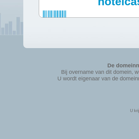
hotelca
De domeinna
Bij overname van dit domein,
U wordt eigenaar van de domeinn
U kri