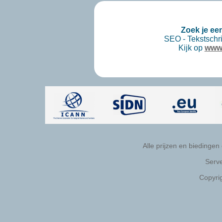
Zoek je ee
SEO - Tekstschri
Kijk op
www.
Alle prijzen en biedingen
Serve
Copyri