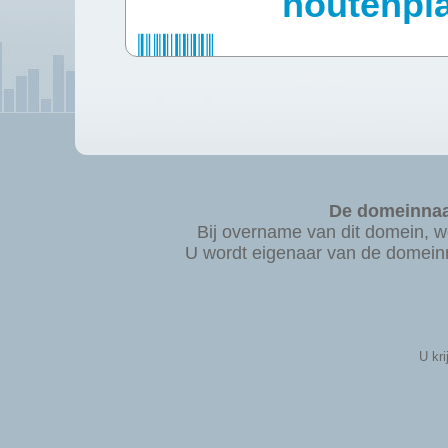
houtenpla
De domeinnaa
Bij overname van dit domein,
U wordt eigenaar van de domeinn
U kri