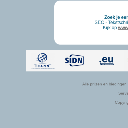
Zoek je ee
SEO - Tekstschri
Kijk op
www.
Alle prijzen en biedingen
Serve
Copyri