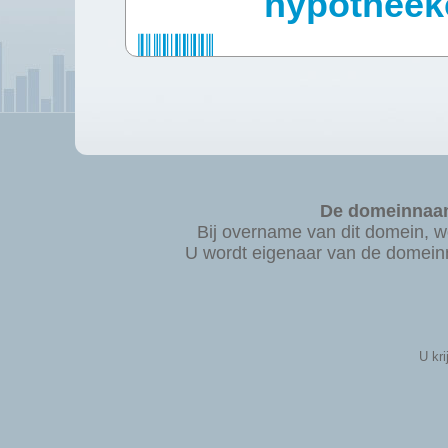
hypotheekc
De domeinnaam
Bij overname van dit domein,
U wordt eigenaar van de domeinn
U kri