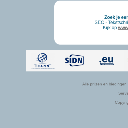
Zoek je ee
SEO - Tekstschri
Kijk op
www.
Alle prijzen en biedingen
Serve
Copyri