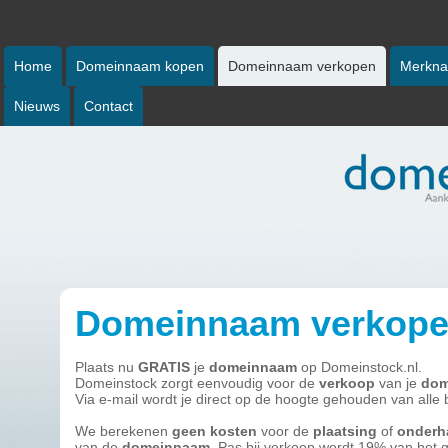
Home
Domeinnaam kopen
Domeinnaam verkopen
Merkna
Nieuws
Contact
Domeinnaam verkop
Plaats nu
GRATIS
je
domeinnaam
op Domeinstock.nl.
Domeinstock zorgt eenvoudig voor de
verkoop
van je
dom
Via e-mail wordt je direct op de hoogte gehouden van alle 
We berekenen
geen kosten
voor de
plaatsing
of
onderh
van de
domeinnaam
. Pas bij verkoop wordt 19% van het 