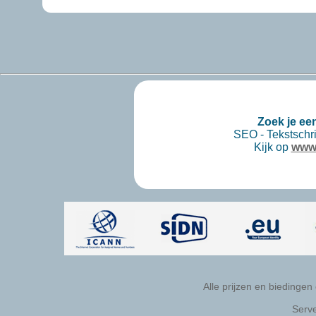
Zoek je ee
SEO - Tekstschri
Kijk op
www.
Alle prijzen en biedingen
Serve