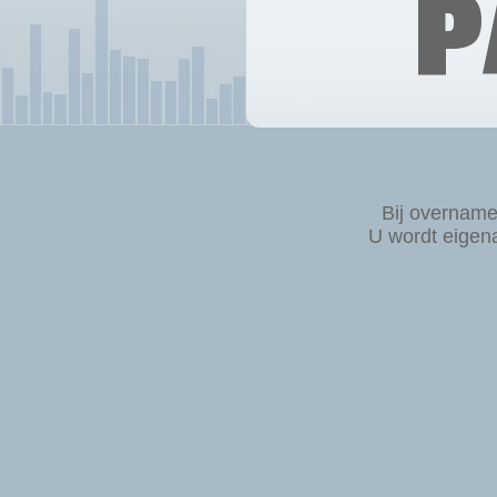
P
Bij overnam
U wordt eigen