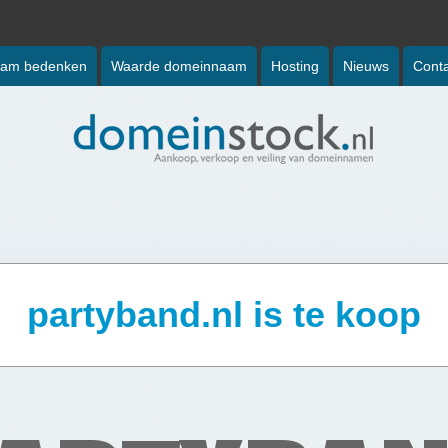
am bedenken
Waarde domeinnaam
Hosting
Nieuws
Conta
partyband.nl is te koop